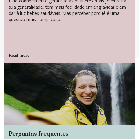
É do conhecimento geral que as mulheres mais jovens, na
Com o apoio científico da SPMR (Sociedade Portuguesa de Medicina da Reprodução)
sua generalidade, têm mais facilidade em engravidar e em
Termos de utilização
dar à luz bebés saudáveis. Mas perceber porquê é uma
Aviso de Privacidade
questão mais complicada.
Aviso de Cookies
Política de Privacidade
© 2026 Gedeon Richter Plc.
Todos os direitos reservados GRPT:058/05/21/NP
Read more
Perguntas frequentes