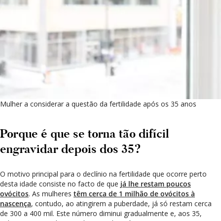
Mulher a considerar a questão da fertilidade após os 35 anos
Porque é que se torna tão difícil
engravidar depois dos 35?
O motivo principal para o declínio na fertilidade que ocorre perto
desta idade consiste no facto de que
já lhe restam poucos
ovócitos
. As mulheres
têm cerca de 1 milhão de ovócitos à
uer ter filhos, um dia, mas não
nascença
, contudo, ao atingirem a puberdade, já só restam cerca
ediato, já lhe devem ter dito
de 300 a 400 mil. Este número diminui gradualmente e, aos 35,
que, mais tarde, terá sérias