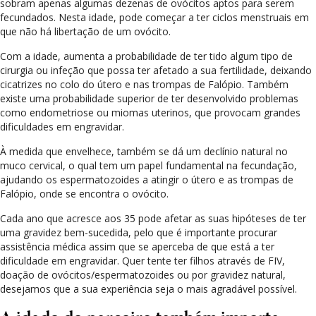
sobram apenas algumas dezenas de ovócitos aptos para serem
fecundados. Nesta idade, pode começar a ter ciclos menstruais em
que não há libertação de um ovócito.
Com a idade, aumenta a probabilidade de ter tido algum tipo de
cirurgia ou infeção que possa ter afetado a sua fertilidade, deixando
cicatrizes no colo do útero e nas trompas de Falópio. Também
existe uma probabilidade superior de ter desenvolvido problemas
como endometriose ou miomas uterinos, que provocam grandes
dificuldades em engravidar.
À medida que envelhece, também se dá um declínio natural no
muco cervical, o qual tem um papel fundamental na fecundação,
ajudando os espermatozoides a atingir o útero e as trompas de
Falópio, onde se encontra o ovócito.
Cada ano que acresce aos 35 pode afetar as suas hipóteses de ter
uma gravidez bem-sucedida, pelo que é importante procurar
assistência médica assim que se aperceba de que está a ter
dificuldade em engravidar. Quer tente ter filhos através de FIV,
doação de ovócitos/espermatozoides ou por gravidez natural,
desejamos que a sua experiência seja o mais agradável possível.