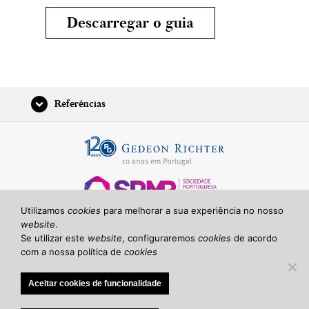
Descarregar o guia
Referências
Utilizamos
cookies
para melhorar a sua experiência no nosso
Com o apoio científico da SPMR (Sociedade Portuguesa de Medicina da Reprodução)
website
.
Se utilizar este
website
, configuraremos
cookies
de acordo
Termos de utilização
com a nossa política de
cookies
Aviso de Privacidade
Aviso de Cookies
Aceitar cookies de funcionalidade
Política de Privacidade
© 2026 Gedeon Richter Plc.